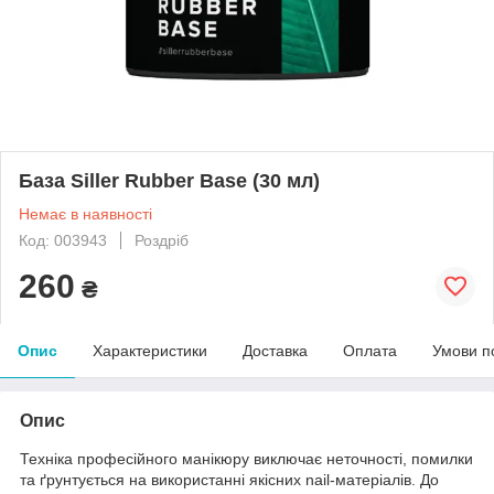
База Siller Rubber Base (30 мл)
Немає в наявності
Код: 003943
Роздріб
260
₴
Опис
Характеристики
Доставка
Оплата
Умови п
Опис
Техніка професійного манікюру виключає неточності, помилки
та ґрунтується на використанні якісних nail-матеріалів. До