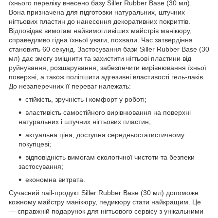
їхнього переліку внесено базу Siller Rubber Base (30 мл).
Вона призначена для підготовки натуральних, штучних
нігтьових пластин до нанесення декоративних покриттів.
Відповідає вимогам найвимогливіших майстрів манікюру,
справедливо гідна їхньої уваги, похвали. Час затвердіння
становить 60 секунд. Застосування бази Siller Rubber Base (30
мл) дає змогу зміцнити та захистити нігтьові пластини від
руйнування, розшарування, забезпечити вирівнювання їхньої
поверхні, а також поліпшити адгезивні властивості гель-лаків.
До незаперечних її переваг належать:
стійкість, зручність і комфорт у роботі;
властивість самостійного вирівнювання на поверхні
натуральних і штучних нігтьових пластин;
актуальна ціна, доступна середньостатистичному
покупцеві;
відповідність вимогам екологічної чистоти та безпеки
застосування;
економна витрата.
Сучасний nail-продукт Siller Rubber Base (30 мл) допоможе
кожному майстру манікюру, педикюру стати найкращим. Це
— справжній подарунок для нігтьового сервісу з унікальними