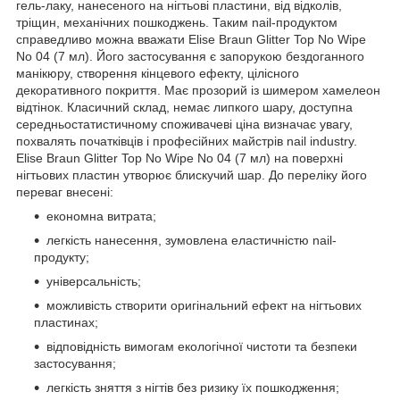
гель-лаку, нанесеного на нігтьові пластини, від відколів,
тріщин, механічних пошкоджень. Таким nail-продуктом
справедливо можна вважати Elise Braun Glitter Top No Wipe
No 04 (7 мл). Його застосування є запорукою бездоганного
манікюру, створення кінцевого ефекту, цілісного
декоративного покриття. Має прозорий із шимером хамелеон
відтінок. Класичний склад, немає липкого шару, доступна
середньостатистичному споживачеві ціна визначає увагу,
похвалять початківців і професійних майстрів nail industry.
Elise Braun Glitter Top No Wipe No 04 (7 мл) на поверхні
нігтьових пластин утворює блискучий шар. До переліку його
переваг внесені:
економна витрата;
легкість нанесення, зумовлена еластичністю nail-
продукту;
універсальність;
можливість створити оригінальний ефект на нігтьових
пластинах;
відповідність вимогам екологічної чистоти та безпеки
застосування;
легкість зняття з нігтів без ризику їх пошкодження;