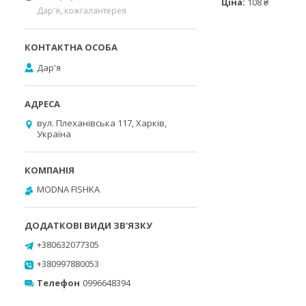
Ціна:
108 ₴
Дар'я, кожгалантерея
Дар'я
вул. Плеханівська 117, Харків,
Україна
MODNA FISHKA
+380632077305
+380997880053
Телефон
0996648394