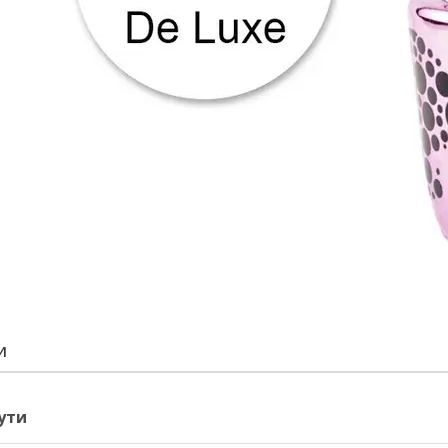
И
ути