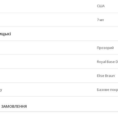
США
7 мл
ицькі
Прозорий
Royal Base D
Elise Braun
ту
Базове пок
Я ЗАМОВЛЕННЯ