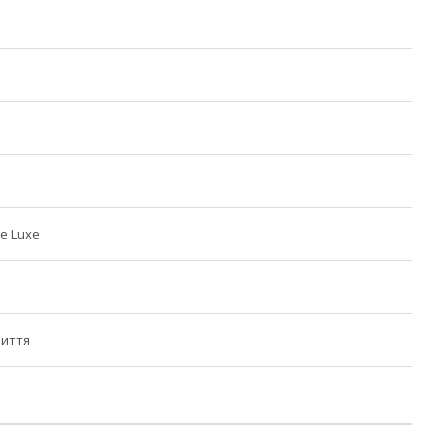
e Luxe
риття