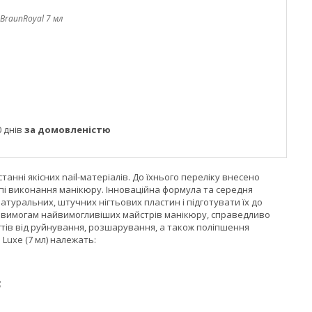
 BraunRoyal 7 мл
 днів
за домовленістю
анні якісних nail-матеріалів. До їхнього переліку внесено
апі виконання манікюру. Інноваційна формула та середня
туральних, штучних нігтьових пластин і підготувати їх до
дає вимогам найвимогливіших майстрів манікюру, справедливо
нігтів від руйнування, розшарування, а також поліпшення
Luxe (7 мл) належать:
;