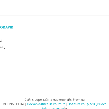
ОВАРІВ
ці
анці
Сайт створений на маркетплейсі
Prom.ua
MODNA FISHKA |
Поскаржитися на контент
|
Політика конфіденційності
Select Language
▼