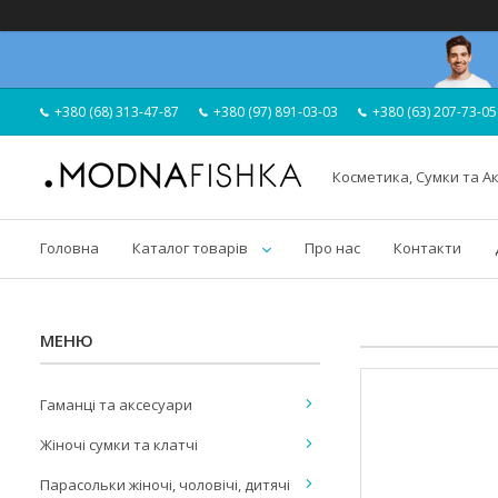
+380 (68) 313-47-87
+380 (97) 891-03-03
+380 (63) 207-73-05
Косметика, Сумки та А
Головна
Каталог товарів
Про нас
Контакти
Гаманці та аксесуари
Жіночі сумки та клатчі
Парасольки жіночі, чоловічі, дитячі