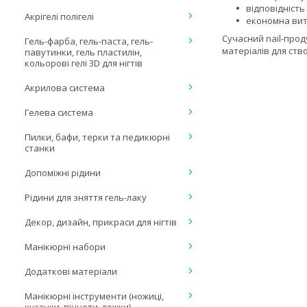
відповідність
Акрігелі полігелі
економна вит
Сучасний nail-прод
Гель-фарба, гель-паста, гель-
матеріалів для ст
павутинки, гель пластилін,
кольорові гелі 3D для нігтів
Акрилова система
Гелева система
Пилки, бафи, терки та педикюрні
станки
Допоміжні рідини
Рідини для зняття гель-лаку
Декор, дизайн, прикраси для нігтів
Манікюрні набори
Додаткові матеріали
Манікюрні інструменти (ножиці,