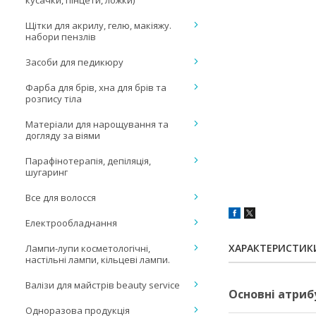
кусачки, пінцети, ложки)
Щітки для акрилу, гелю, макіяжу.
набори пензлів
Засоби для педикюру
Фарба для брів, хна для брів та
розпису тіла
Матеріали для нарощування та
догляду за віями
Парафінотерапія, депіляція,
шугаринг
Все для волосся
Електрообладнання
ХАРАКТЕРИСТИК
Лампи-лупи косметологічні,
настільні лампи, кільцеві лампи.
Валізи для майстрів beauty service
Основні атриб
Одноразова продукція