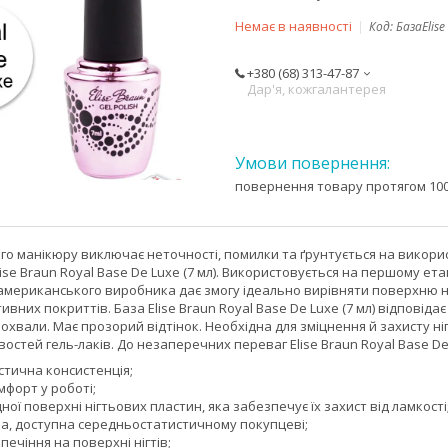
Немає в наявності
Код:
БазаElise
+380 (68) 313-47-87
Дар'я, кожгалантерея
повернення товару протягом 100
го манікюру виключає неточності, помилки та ґрунтується на використ
ise Braun Royal Base De Luxe (7 мл). Використовується на першому ет
 американського виробника дає змогу ідеально вирівняти поверхню на
вних покриттів. База Elise Braun Royal Base De Luxe (7 мл) відпові
, похвали. Має прозорий відтінок. Необхідна для зміцнення й захисту 
остей гель-лаків. До незаперечних переваг Elise Braun Royal Base De 
астична консистенція;
омфорт у роботі;
ної поверхні нігтьових пластин, яка забезпечує їх захист від ламкості
на, доступна середньостатистичному покупцеві;
печіння на поверхні нігтів;