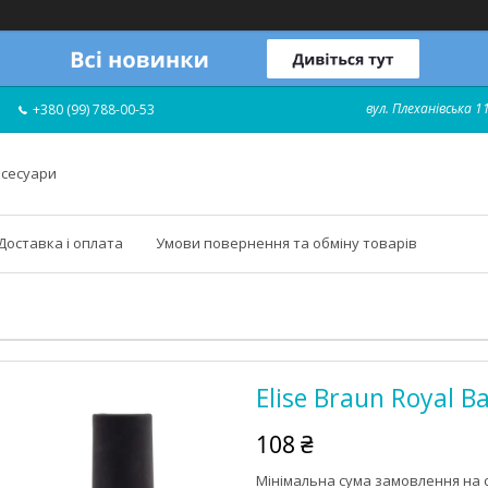
вул. Плеханівська 11
+380 (99) 788-00-53
ксесуари
Доставка і оплата
Умови повернення та обміну товарів
Elise Braun Royal B
108 ₴
Мінімальна сума замовлення на с