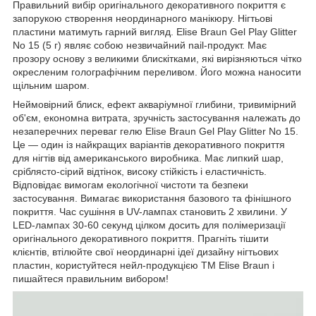
Правильний вибір оригінального декоративного покриття є
запорукою створення неординарного манікюру. Нігтьові
пластини матимуть гарний вигляд. Elise Braun Gel Play Glitter
No 15 (5 г) являє собою незвичайний nail-продукт. Має
прозору основу з великими блискітками, які вирізняються чітко
окресленим голографічним переливом. Його можна наносити
щільним шаром.
Неймовірний блиск, ефект акваріумної глибини, тривимірний
об'єм, економна витрата, зручність застосування належать до
незаперечних переваг гелю Elise Braun Gel Play Glitter No 15.
Це — один із найкращих варіантів декоративного покриття
для нігтів від американського виробника. Має липкий шар,
сріблясто-сірий відтінок, високу стійкість і еластичність.
Відповідає вимогам екологічної чистоти та безпеки
застосування. Вимагає використання базового та фінішного
покриття. Час сушіння в UV-лампах становить 2 хвилини. У
LED-лампах 30-60 секунд цілком досить для полімеризації
оригінального декоративного покриття. Прагніть тішити
клієнтів, втілюйте свої неординарні ідеї дизайну нігтьових
пластин, користуйтеся нейл-продукцією ТМ Elise Braun і
пишайтеся правильним вибором!