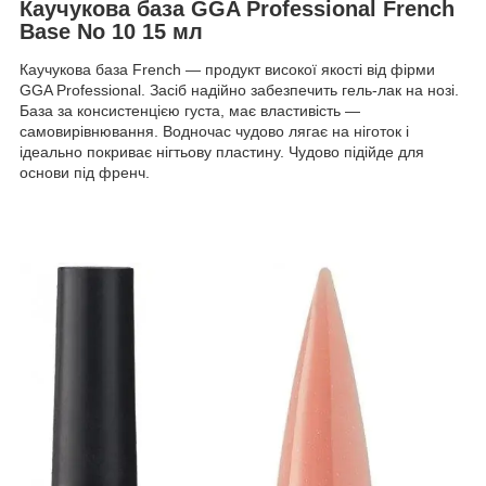
Каучукова база GGA Professional French
Base No 10 15 мл
Каучукова база French — продукт високої якості від фірми
GGA Professional. Засіб надійно забезпечить гель-лак на нозі.
База за консистенцією густа, має властивість —
самовирівнювання. Водночас чудово лягає на ніготок і
ідеально покриває нігтьову пластину. Чудово підійде для
основи під френч.