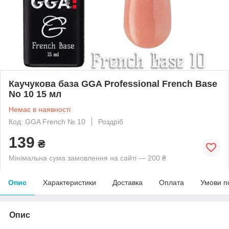
Каучукова база GGA Professional French Base
No 10 15 мл
Немає в наявності
Код: GGA French № 10
Роздріб
139
₴
Мінімальна сума замовлення на сайті — 200 ₴
Опис
Характеристики
Доставка
Оплата
Умови п
Опис