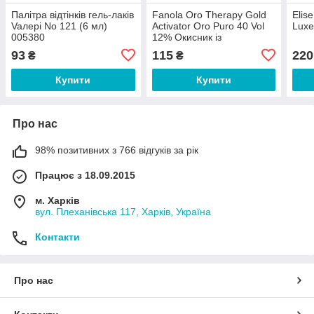
Палітра відтінків гель-лаків
Fanola Oro Therapy Gold
Elis
Vaлерi No 121 (6 мл)
Activator Oro Puro 40 Vol
Luxe
005380
12% Окисник із
мікрочастинками золота
93
115
220
₴
₴
12% 150 мл
Купити
Купити
Про нас
98% позитивних з 766 відгуків за рік
Працює з 18.09.2015
м. Харків
вул. Плеханівська 117, Харків, Україна
Контакти
Про нас