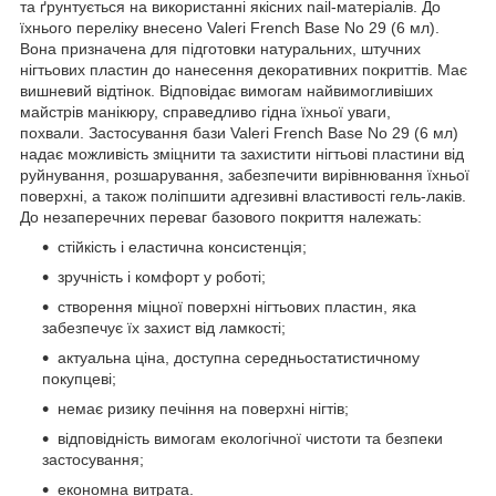
та ґрунтується на використанні якісних nail-матеріалів. До
їхнього переліку внесено Valeri French Base No 29 (6 мл).
Вона призначена для підготовки натуральних, штучних
нігтьових пластин до нанесення декоративних покриттів. Має
вишневий відтінок. Відповідає вимогам найвимогливіших
майстрів манікюру, справедливо гідна їхньої уваги,
похвали. Застосування бази Valeri French Base No 29 (6 мл)
надає можливість зміцнити та захистити нігтьові пластини від
руйнування, розшарування, забезпечити вирівнювання їхньої
поверхні, а також поліпшити адгезивні властивості гель-лаків.
До незаперечних переваг базового покриття належать:
стійкість і еластична консистенція;
зручність і комфорт у роботі;
створення міцної поверхні нігтьових пластин, яка
забезпечує їх захист від ламкості;
актуальна ціна, доступна середньостатистичному
покупцеві;
немає ризику печіння на поверхні нігтів;
відповідність вимогам екологічної чистоти та безпеки
застосування;
економна витрата.