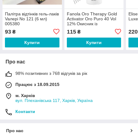
Палітра відтінків гель-лаків
Fanola Oro Therapy Gold
Elis
Vaлерi No 121 (6 мл)
Activator Oro Puro 40 Vol
Luxe
005380
12% Окисник із
мікрочастинками золота
93
115
220
₴
₴
12% 150 мл
Купити
Купити
Про нас
98% позитивних з 768 відгуків за рік
Працює з 18.09.2015
м. Харків
вул. Плеханівська 117, Харків, Україна
Контакти
Про нас