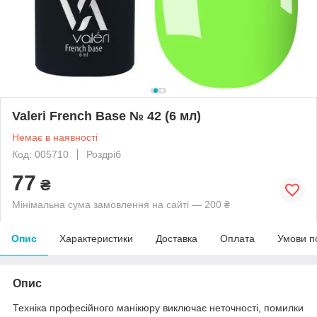
Valeri French Base № 42 (6 мл)
Немає в наявності
Код: 005710
Роздріб
77
₴
Мінімальна сума замовлення на сайті — 200 ₴
Опис
Характеристики
Доставка
Оплата
Умови п
Опис
Техніка професійного манікюру виключає неточності, помилки