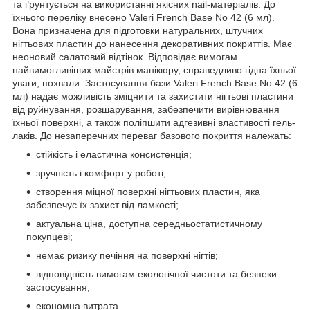
та ґрунтується на використанні якісних nail-матеріалів. До
їхнього переліку внесено Valeri French Base No 42 (6 мл).
Вона призначена для підготовки натуральних, штучних
нігтьових пластин до нанесення декоративних покриттів. Має
неоновий салатовий відтінок. Відповідає вимогам
найвимогливіших майстрів манікюру, справедливо гідна їхньої
уваги, похвали. Застосування бази Valeri French Base No 42 (6
мл) надає можливість зміцнити та захистити нігтьові пластини
від руйнування, розшарування, забезпечити вирівнювання
їхньої поверхні, а також поліпшити адгезивні властивості гель-
лаків. До незаперечних переваг базового покриття належать:
стійкість і еластична консистенція;
зручність і комфорт у роботі;
створення міцної поверхні нігтьових пластин, яка
забезпечує їх захист від ламкості;
актуальна ціна, доступна середньостатистичному
покупцеві;
немає ризику печіння на поверхні нігтів;
відповідність вимогам екологічної чистоти та безпеки
застосування;
економна витрата.