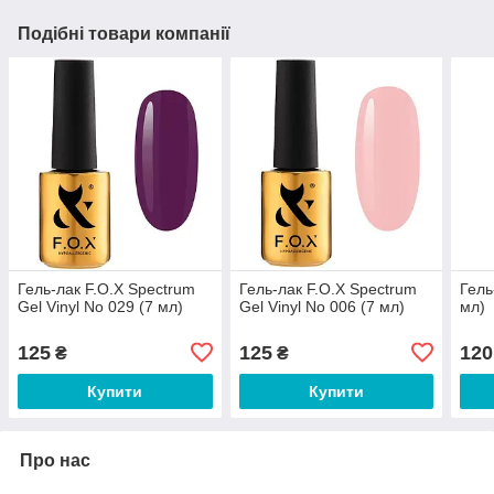
Подібні товари компанії
Гель-лак F.O.X Spectrum
Гель-лак F.O.X Spectrum
Гель
Gel Vinyl No 029 (7 мл)
Gel Vinyl No 006 (7 мл)
мл)
125
125
120
₴
₴
Купити
Купити
Про нас