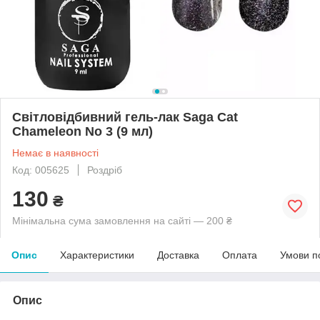
Світловідбивний гель-лак Saga Cat
Chameleon No 3 (9 мл)
Немає в наявності
Код: 005625
Роздріб
130
₴
Мінімальна сума замовлення на сайті — 200 ₴
Опис
Характеристики
Доставка
Оплата
Умови п
Опис