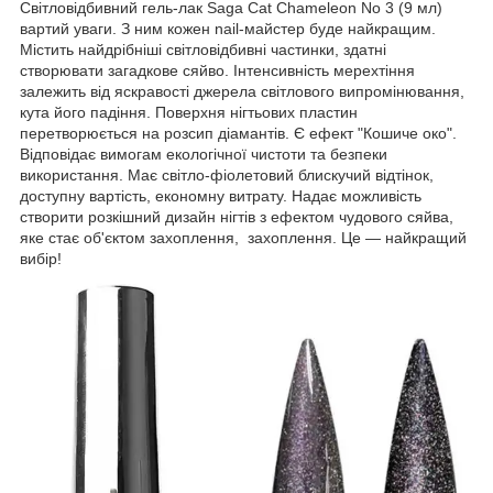
Світловідбивний гель-лак Saga Cat Chameleon No 3 (9 мл)
вартий уваги. З ним кожен nail-майстер буде найкращим.
Містить найдрібніші світловідбивні частинки, здатні
створювати загадкове сяйво. Інтенсивність мерехтіння
залежить від яскравості джерела світлового випромінювання,
кута його падіння. Поверхня нігтьових пластин
перетворюється на розсип діамантів. Є ефект "Кошиче око".
Відповідає вимогам екологічної чистоти та безпеки
використання. Має світло-фіолетовий блискучий відтінок,
доступну вартість, економну витрату. Надає можливість
створити розкішний дизайн нігтів з ефектом чудового сяйва,
яке стає об'єктом захоплення, захоплення. Це — найкращий
вибір!