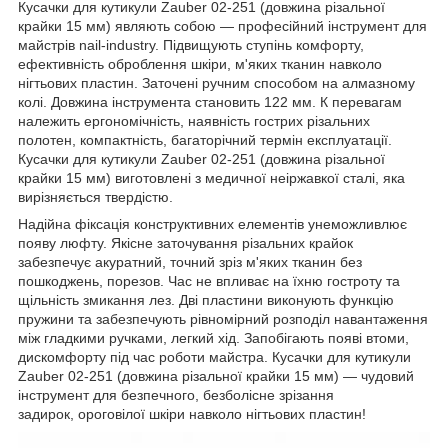
Кусачки для кутикули Zauber 02-251 (довжина різальної
крайки 15 мм) являють собою — професійний інструмент для
майстрів nail-industry. Підвищують ступінь комфорту,
ефективність оброблення шкіри, м'яких тканин навколо
нігтьових пластин. Заточені ручним способом на алмазному
колі. Довжина інструмента становить 122 мм. К перевагам
належить ергономічність, наявність гострих різальних
полотен, компактність, багаторічний термін експлуатації.
Кусачки для кутикули Zauber 02-251 (довжина різальної
крайки 15 мм) виготовлені з медичної неіржавкої сталі, яка
вирізняється твердістю.
Надійна фіксація конструктивних елементів унеможливлює
появу люфту. Якісне заточування різальних крайок
забезпечує акуратний, точний зріз м'яких тканин без
пошкоджень, порезов. Час не впливає на їхню гостроту та
щільність змикання лез. Дві пластини виконують функцію
пружини та забезпечують рівномірний розподіл навантаження
між гладкими ручками, легкий хід. Запобігають появі втоми,
дискомфорту під час роботи майстра. Кусачки для кутикули
Zauber 02-251 (довжина різальної крайки 15 мм) — чудовий
інструмент для безпечного, безболісне зрізання
задирок, ороговілої шкіри навколо нігтьових пластин!