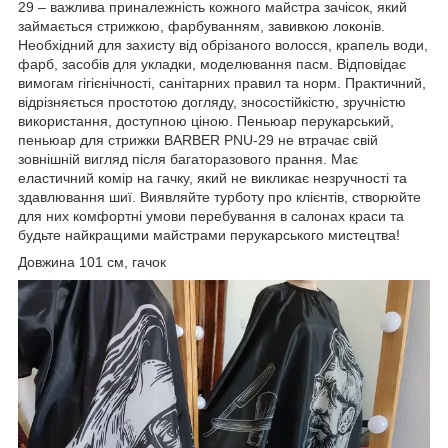
29 – важлива приналежність кожного майстра зачісок, який
займається стрижкою, фарбуванням, завивкою локонів.
Необхідний для захисту від обрізаного волосся, крапель води,
фарб, засобів для укладки, моделювання пасм. Відповідає
вимогам гігієнічності, санітарних правил та норм. Практичний,
відрізняється простотою догляду, зносостійкістю, зручністю
використання, доступною ціною. Пеньюар перукарський,
пеньюар для стрижки BARBER PNU-29 не втрачає свій
зовнішній вигляд після багаторазового прання. Має
еластичний комір на гачку, який не викликає незручності та
здавлювання шиї. Виявляйте турботу про клієнтів, створюйте
для них комфортні умови перебування в салонах краси та
будьте найкращими майстрами перукарського мистецтва!
Довжина 101 см, гачок