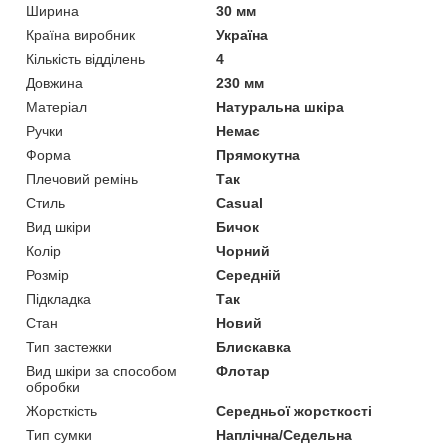
Ширина
30 мм
Країна виробник
Україна
Кількість відділень
4
Довжина
230 мм
Матеріал
Натуральна шкіра
Ручки
Немає
Форма
Прямокутна
Плечовий ремінь
Так
Стиль
Casual
Вид шкіри
Бичок
Колір
Чорний
Розмір
Середній
Підкладка
Так
Стан
Новий
Тип застежки
Блискавка
Вид шкіри за способом
Флотар
обробки
Жорсткість
Середньої жорсткості
Тип сумки
Наплічна/Седельна