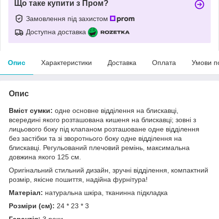
Що таке купити з Пром?
Замовлення під захистом
Доступна доставка
Опис
Характеристики
Доставка
Оплата
Умови п
Опис
Вміст сумки:
одне основне відділення на блискавці,
всередині якого розташована кишеня на блискавці; зовні з
лицьового боку під клапаном розташоване одне відділення
без застібки та зі зворотнього боку одне відділення на
блискавці. Регульований плечовий ремінь, максимальна
довжина якого 125 см.
Оригінальний стильний дизайн, зручні відділення, компактний
розмір, якісне пошиття, надійна фурнітура!
Матеріал:
натуральна шкіра, тканинна підкладка
Розміри (см):
24 * 23 * 3
Гарантія:
3 роки