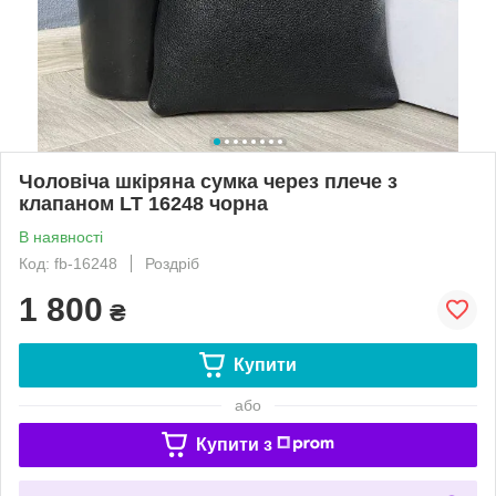
Чоловіча шкіряна сумка через плече з
клапаном LT 16248 чорна
В наявності
Код: fb-16248
Роздріб
1 800
₴
Купити
або
Купити з