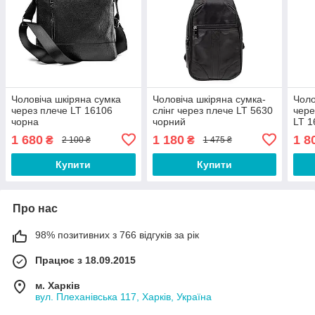
Чоловіча шкіряна сумка
Чоловіча шкіряна сумка-
Чоло
через плече LT 16106
слінг через плече LT 5630
чере
чорна
чорний
LT 1
1 680
1 180
1 8
₴
₴
2 100 ₴
1 475 ₴
Купити
Купити
Про нас
98% позитивних з 766 відгуків за рік
Працює з 18.09.2015
м. Харків
вул. Плеханівська 117, Харків, Україна