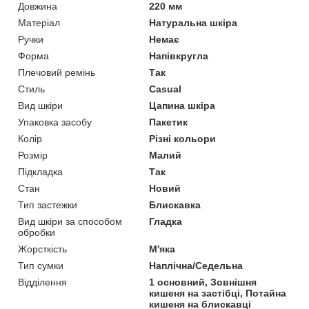
Довжина
220 мм
Матеріал
Натуральна шкіра
Ручки
Немає
Форма
Напівкругла
Плечовий ремінь
Так
Стиль
Casual
Вид шкіри
Цапина шкіра
Упаковка засобу
Пакетик
Колір
Різні кольори
Розмір
Малий
Підкладка
Так
Стан
Новий
Тип застежки
Блискавка
Вид шкіри за способом
Гладка
обробки
Жорсткість
М'яка
Тип сумки
Наплічна/Седельна
Відділення
1 основний, Зовнішня
кишеня на застібці, Потайна
кишеня на блискавці