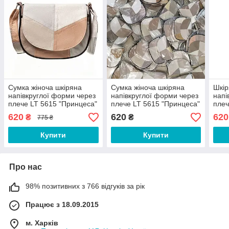
Сумка жіноча шкіряна
Сумка жіноча шкіряна
Шкір
напівкруглої форми через
напівкруглої форми через
напі
плече LT 5615 "Принцеса"
плече LT 5615 "Принцеса"
плеч
літній мікс
літній мікс (fb)
асор
620
620
620
₴
₴
775 ₴
Купити
Купити
Про нас
98% позитивних з 766 відгуків за рік
Працює з 18.09.2015
м. Харків