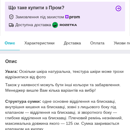
Що таке купити з Пром?
Замовлення під захистом
Доступна доставка
Опис
Характеристики
Доставка
Оплата
Умови п
Опис
Увага:
Оскільки шкіра натуральна, текстура шкіри може трохи
відрізнятися від фото
Також у наявності можуть бути інші кольори та забарвлення.
Менеджер вишле Вам кілька варіантів на вибір!
Структура сумки:
одне основне відділення на блискавці,
внутрішня кишеня на блискавці, зовні з лицьового боку під
клапаном — відділення на блискавці, зі зворотного боку —
глибоке відділення на блискавці. Плечовий ремінь незнімний,
максимальна довжина якого — 125 см. Сумка закривається
клапаном на кнопку.