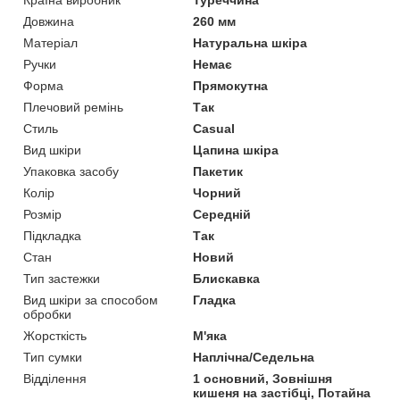
Довжина
260 мм
Матеріал
Натуральна шкіра
Ручки
Немає
Форма
Прямокутна
Плечовий ремінь
Так
Стиль
Casual
Вид шкіри
Цапина шкіра
Упаковка засобу
Пакетик
Колір
Чорний
Розмір
Середній
Підкладка
Так
Стан
Новий
Тип застежки
Блискавка
Вид шкіри за способом
Гладка
обробки
Жорсткість
М'яка
Тип сумки
Наплічна/Седельна
Відділення
1 основний, Зовнішня
кишеня на застібці, Потайна