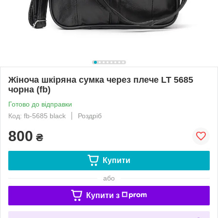
Жіноча шкіряна сумка через плече LT 5685
чорна (fb)
Готово до відправки
Код: fb-5685 black
Роздріб
800
₴
Купити
або
Купити з