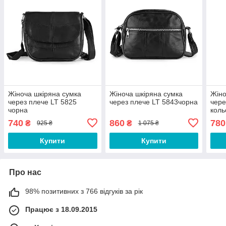
Жіноча шкіряна сумка
Жіноча шкіряна сумка
Жіно
через плече LT 5825
через плече LT 5843чорна
чере
чорна
коль
740
860
780
₴
₴
925 ₴
1 075 ₴
Купити
Купити
Про нас
98% позитивних з 766 відгуків за рік
Працює з 18.09.2015