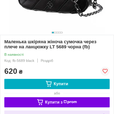
Маленька шкіряна жіноча сумочка через
плече на ланцюжку LT 5689 чорна (fb)
В наявності
Код: fb-5689 black
Роздріб
620
₴
Купити
або
Купити з