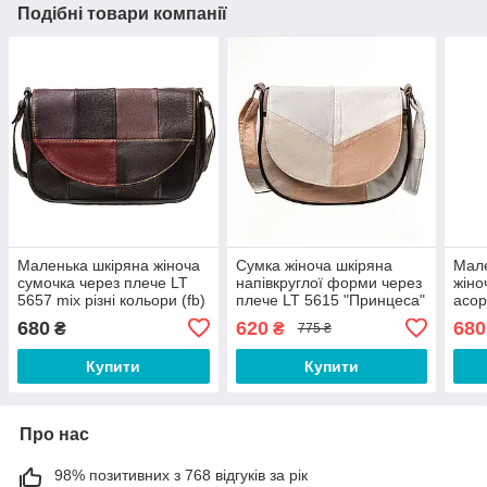
Подібні товари компанії
Маленька шкіряна жіноча
Сумка жіноча шкіряна
Мале
сумочка через плече LT
напівкруглої форми через
жіно
5657 mix різні кольори (fb)
плече LT 5615 "Принцеса"
асор
літній мікс
680
620
680
₴
₴
775 ₴
Купити
Купити
Про нас
98% позитивних з 768 відгуків за рік