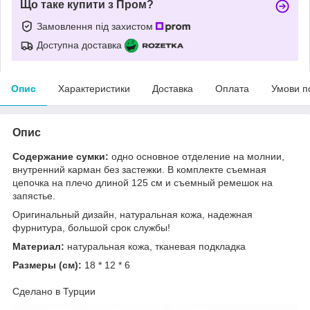
Що таке купити з Пром?
Замовлення під захистом
Доступна доставка
Опис
Характеристики
Доставка
Оплата
Умови п
Опис
Содержание сумки:
одно основное отделение на молнии,
внутренний карман без застежки. В комплекте съемная
цепочка на плечо длиной 125 см и съемный ремешок на
запястье.
Оригинальный дизайн, натуральная кожа, надежная
фурнитура, большой срок службы!
Материал:
натуральная кожа, тканевая подкладка
Размеры (см):
18 * 12 * 6
Сделано в Турции