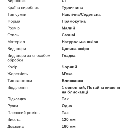
Виробник
LT
Країна виробник
Туреччина
Тип сумки
Наплічна/Седельна
Форма
Прямокутна
Розмір
Малий
Стиль
Casual
Матеріал
Натуральна шкіра
Вид шкіри
Цапина шкіра
Вид шкіри за способом
Гладка
обробки
Колір
Чорний
Жорсткість
М'яка
Тип застежки
Блискавка
Відділення
1 основний, Потайна кишеня
на блискавці
Підкладка
Так
Ручки
Одна
Плечовий ремінь
Так
Висота
120 мм
Довжина
180 мм