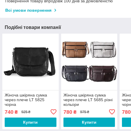
Повернення товару впродовж 100 днів за домовленістю
Всі умови повернення
Подібні товари компанії
Жіноча шкіряна сумка
Жіноча шкіряна сумка
Жіно
через плече LT 5825
через плече LT 5685 різні
чере
чорна
кольори
чорн
блис
740
780
780
₴
₴
925 ₴
975 ₴
Купити
Купити