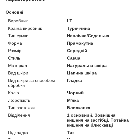
Основні
Виробник
LT
Країна виробник
Туреччина
Тип сумки
Наплічна/Седельна
Форма
Прямокутна
Розмір
Середній
Стиль
Casual
Матеріал
Натуральна шкіра
Вид шкіри
Цапина шкіра
Вид шкіри за способом
Гладка
обробки
Колір
Чорний
Жорсткість
М'яка
Тип застежки
Блискавка
Відділення
1 основний, Зовнішня
кишеня на застібці, Потайна
кишеня на блискавці
Підкладка
Так