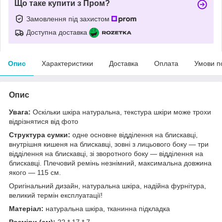
Що таке купити з Пром?
Замовлення під захистом
Доступна доставка
Опис
Характеристики
Доставка
Оплата
Умови п
Опис
Увага:
Оскільки шкіра натуральна, текстура шкіри може трохи
відрізнятися від фото
Структура сумки:
одне основне відділення на блискавці,
внутрішня кишеня на блискавці, зовні з лицьового боку — три
відділення на блискавці, зі зворотного боку — відділення на
блискавці. Плечовий ремінь незнімний, максимальна довжина
якого — 115 см.
Оригінальний дизайн, натуральна шкіра, надійна фурнітура,
великий термін експлуатації!
Матеріал:
натуральна шкіра, тканинна підкладка
Розміри (см):
22 * 17 * 7