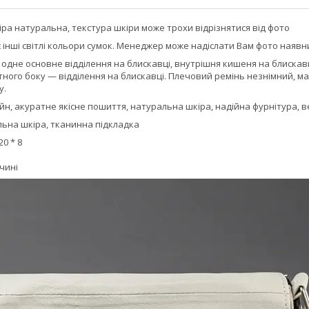
іра натуральна, текстура шкіри може трохи відрізнятися від фото
є інші світлі кольори сумок. Менеджер може надіслати Вам фото наявних
:
одне основне відділення на блискавці, внутрішня кишеня на блискавц
отного боку — відділення на блискавці. Плечовий ремінь незнімний, 
у.
н, акуратне якісне пошиття, натуральна шкіра, надійна фурнітура, в
ьна шкіра, тканинна підкладка
20 * 8
чині