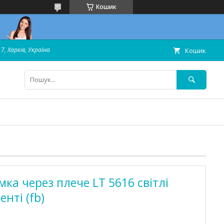
Кошик
7, Харків, Україна
Кошик
ка через плече LT 5616 світлі
нті (fb)