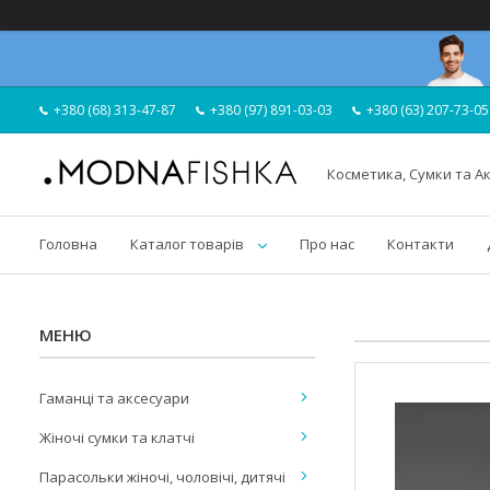
+380 (68) 313-47-87
+380 (97) 891-03-03
+380 (63) 207-73-05
Косметика, Сумки та А
Головна
Каталог товарів
Про нас
Контакти
Гаманці та аксесуари
Жіночі сумки та клатчі
Парасольки жіночі, чоловічі, дитячі