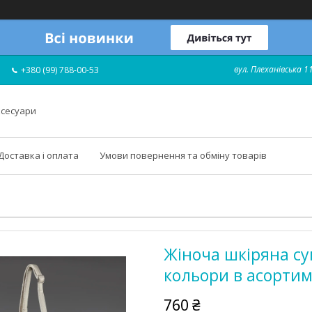
вул. Плеханівська 11
+380 (99) 788-00-53
ксесуари
Доставка і оплата
Умови повернення та обміну товарів
Жіноча шкіряна сум
кольори в асортиме
760 ₴