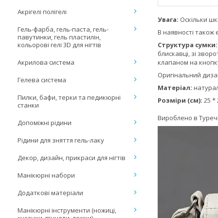
Акрігелі полігелі
Увага:
Оскільки шк
Гель-фарба, гель-паста, гель-
В наявності також 
павутинки, гель пластилін,
кольорові гелі 3D для нігтів
Структура сумки
блискавці, зі звор
Акрилова система
клапаном на кнопк
Оригінальний дизай
Гелева система
Матеріал:
натурал
Пилки, бафи, терки та педикюрні
Розміри (см):
25 * 
станки
Вироблено в Туреч
Допоміжні рідини
Рідини для зняття гель-лаку
Декор, дизайн, прикраси для нігтів
Манікюрні набори
Додаткові матеріали
Манікюрні інструменти (ножиці,