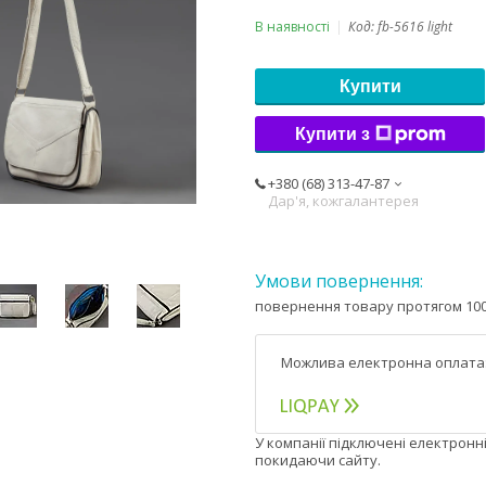
В наявності
Код:
fb-5616 light
Купити
Купити з
+380 (68) 313-47-87
Дар'я, кожгалантерея
повернення товару протягом 100
У компанії підключені електронн
покидаючи сайту.