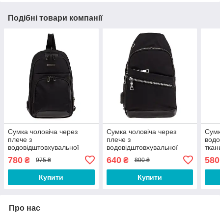
Подібні товари компанії
Сумка чоловіча через
Сумка чоловіча через
Сумк
плече з
плече з
водо
водовідштовхувальної
водовідштовхувальної
ткан
тканини з USB-виходом
тканини з USB-виходом
плеч
780
640
580
₴
₴
975 ₴
800 ₴
Nobol 2271 чорний
Nobol 2298 чорний
Купити
Купити
Про нас