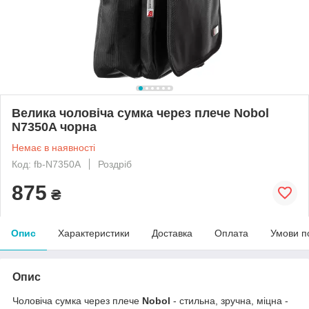
Велика чоловіча сумка через плече Nobol
N7350A чорна
Немає в наявності
Код: fb-N7350A
Роздріб
875
₴
Опис
Характеристики
Доставка
Оплата
Умови п
Опис
Чоловіча сумка через плече
Nobol
- стильна, зручна, міцна -