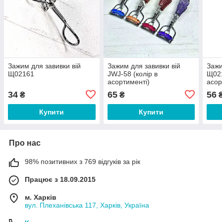
Зажим для завивки вій
Зажим для завивки вій
Зажи
Щ02161
JWJ-58 (колір в
Щ021
асортименті)
асор
34
65
56
₴
₴
Купити
Купити
Про нас
98% позитивних з 769 відгуків за рік
Працює з 18.09.2015
м. Харків
вул. Плеханівська 117, Харків, Україна