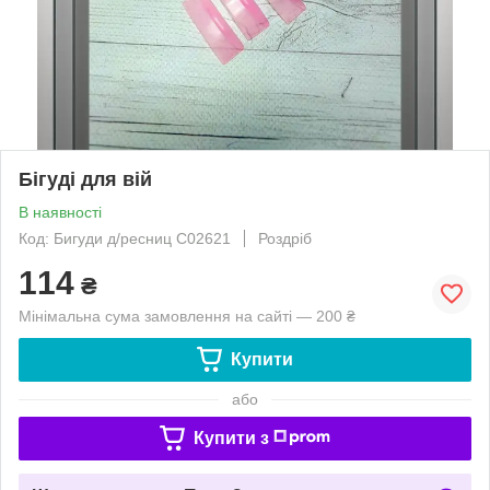
Бігуді для вій
В наявності
Код: Бигуди д/ресниц С02621
Роздріб
114
₴
Мінімальна сума замовлення на сайті — 200 ₴
Купити
або
Купити з