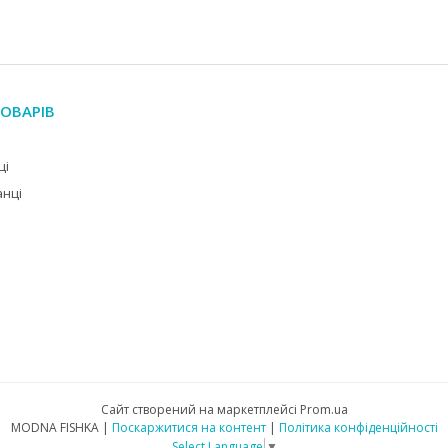
ОВАРІВ
ці
анці
Сайт створений на маркетплейсі
Prom.ua
MODNA FISHKA |
Поскаржитися на контент
|
Політика конфіденційності
Select Language
▼