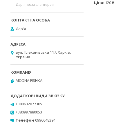
Ціна:
120 ₴
Дар'я, кожгалантерея
Дар'я
вул. Плеханівська 117, Харків,
Україна
MODNA FISHKA
+380632077305
+380997880053
Телефон
0996648394