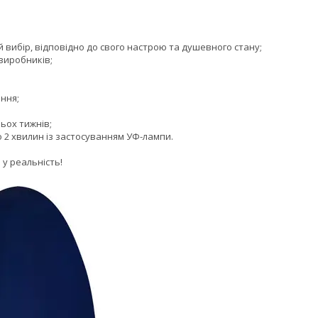
й вибір, відповідно до свого настрою та душевного стану;
виробників;
ння;
ьох тижнів;
о 2 хвилин із застосуванням УФ-лампи.
в у реальність!