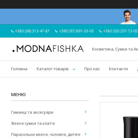
+380 (68) 313-47-87
+380 (97) 891-03-03
+380 (63) 207-73-05
Косметика, Сумки та А
Головна
Каталог товарів
Про нас
Контакти
Гаманці та аксесуари
Жіночі сумки та клатчі
Парасольки жіночі, чоловічі, дитячі