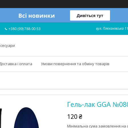
вул. Плеханівська 11
+380 (99) 788-00-53
ксесуари
Доставка і оплата
Умови повернення та обміну товарів
Гель-лак GGA №080
120 ₴
Мінімальна сума замовлення на с