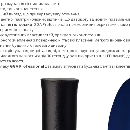
травмування нігтьових пластин;
го, тонкого нанесення;
шній вигляд, що привертає увагу оточення;
анітної палітри колірних відтінків, що дає змогу здійснити правильни
днання
гель-лака
GGA Professional з полімерними покриттями інших 
еприємного запаху;
х адгезивних властивостей, прекрасної консистенції;
рного зчеплення з поверхнею нігтьової пластини, легкого вирівнюва
нання будь-якого гелевого дизайну;
озтріскування, вицвітання, відколів, розшарувань упродовж двох-тр
час якого варіюється від 30 секунд (у разі використання LED-лампи) д
ті та якості.
-лаку
GGA Professional
дає змогу втілювати будь-які фантазії клієнті