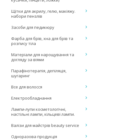
кусачки, пінцети, ложки)
Щітки для акрилу, гелю, макіяжу.
набори пензлів
Засоби для педикюру
Фарба для брів, хна для брів та
розпису тіла
Матеріали для нарощування та
догляду за віями
Парафінотерапія, депіляція,
шугаринг
Все для волосся
Електрообладнання
Лампи-лупи косметологічні,
настільні лампи, кільцеві лампи.
Валізи для майстрів beauty service
Одноразова продукція