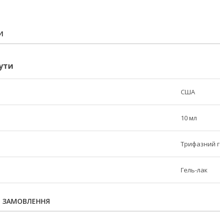
И
ути
США
10 мл
Трифазний г
Гель-лак
Я ЗАМОВЛЕННЯ