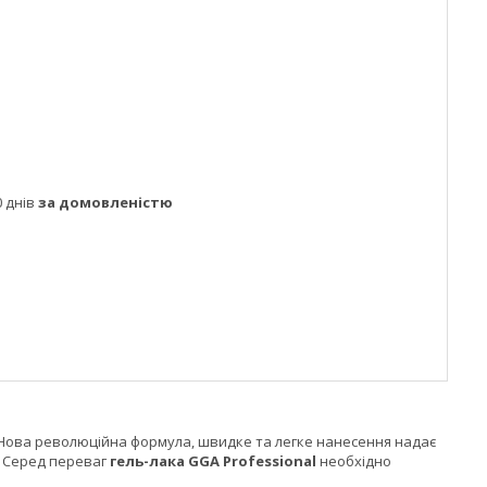
 днів
за домовленістю
 Нова революційна формула, швидке та легке нанесення надає
. Серед переваг
гель-лака GGA
Professional
необхідно