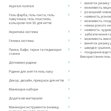
• виняток ризику 
Акрігелі полігелі
• можливість міцно
• розкішний зовні
Гель-фарба, гель-паста, гель-
• наявність різном
павутинки, гель пластилін,
• можливість поє
кольорові гелі 3D для нігтів
• немає різкого н
• наявність чудови
Акрилова система
• забезпечення га
• можливість вико
Гелева система
• виняток ризику р
• швидке сушіння, 
Пилки, бафи, терки та педикюрні
• поєднання вартос
станки
Використання гель
Допоміжні рідини
Рідини для зняття гель-лаку
Декор, дизайн, прикраси для нігтів
Манікюрні набори
Додаткові матеріали
Манікюрні інструменти (ножиці,