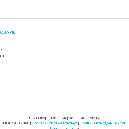
ОВАРІВ
ці
анці
Сайт створений на маркетплейсі
Prom.ua
MODNA FISHKA |
Поскаржитися на контент
|
Політика конфіденційності
Select Language
▼