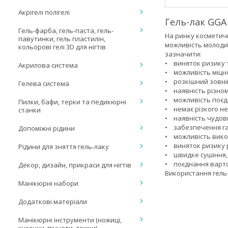
Акрігелі полігелі
Гель-лак GGA
Гель-фарба, гель-паста, гель-
На ринку косметич
павутинки, гель пластилін,
можливість молоди
кольорові гелі 3D для нігтів
зазначити:
• виняток ризику 
Акрилова система
• можливість міцно
• розкішний зовні
Гелева система
• наявність різном
• можливість поє
Пилки, бафи, терки та педикюрні
• немає різкого н
станки
• наявність чудови
• забезпечення га
Допоміжні рідини
• можливість вико
• виняток ризику р
Рідини для зняття гель-лаку
• швидке сушіння, 
• поєднання вартос
Декор, дизайн, прикраси для нігтів
Використання гель
Манікюрні набори
Додаткові матеріали
Манікюрні інструменти (ножиці,