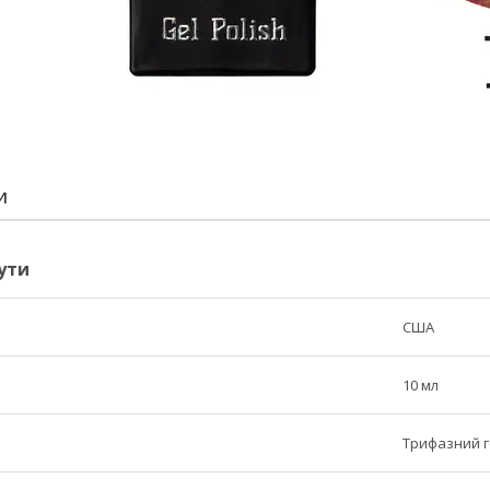
И
ути
США
10 мл
Трифазний г