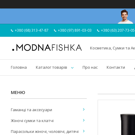
+380 (68) 313-47-87
+380 (97) 891-03-03
+380 (63) 207-73-05
Косметика, Сумки та А
Головна
Каталог товарів
Про нас
Контакти
Гаманці та аксесуари
Жіночі сумки та клатчі
Парасольки жіночі, чоловічі, дитячі