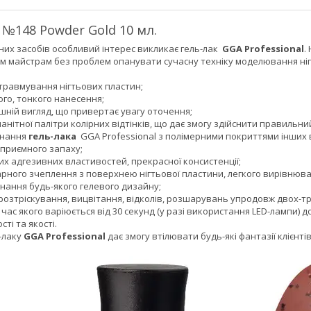
 №148 Powder Gold 10 мл.
них засобів особливий інтерес викликає гель-лак
GGA Professional
.
м майстрам без проблем опанувати сучасну техніку моделювання ніг
травмування нігтьових пластин;
го, тонкого нанесення;
шній вигляд, що привертає увагу оточення;
анітної палітри колірних відтінків, що дає змогу здійснити правильни
днання
гель-лака
GGA Professional з полімерними покриттями інших 
еприємного запаху;
х адгезивних властивостей, прекрасної консистенції;
рного зчеплення з поверхнею нігтьової пластини, легкого вирівнюва
нання будь-якого гелевого дизайну;
озтріскування, вицвітання, відколів, розшарувань упродовж двох-тр
час якого варіюється від 30 секунд (у разі використання LED-лампи) д
ті та якості.
-лаку
GGA Professional
дає змогу втілювати будь-які фантазії клієнті