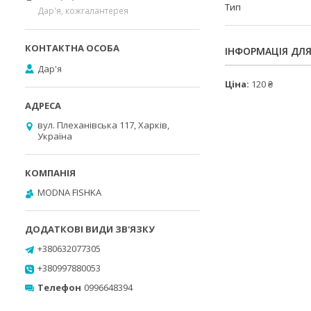
Тип
Дар'я, кожгалантерея
ІНФОРМАЦІЯ ДЛ
Дар'я
Ціна:
120 ₴
вул. Плеханівська 117, Харків,
Україна
MODNA FISHKA
+380632077305
+380997880053
Телефон
0996648394