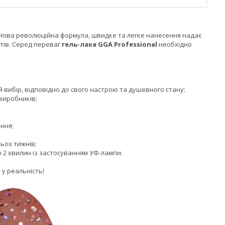
 Нова революційна формула, швидке та легке нанесення надає
тів. Серед переваг
гель-лака GGA
Professional
необхідно
й вибір, відповідно до свого настрою та душевного стану;
виробників;
ння;
ьох тижнів;
о 2 хвилин із застосуванням УФ-лампи.
в у реальність!