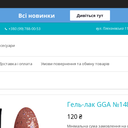
вул. Плеханівська 11
+380 (99) 788-00-53
ксесуари
Доставка і оплата
Умови повернення та обміну товарів
Гель-лак GGA №148
120 ₴
Мінімальна сума замовлення на с