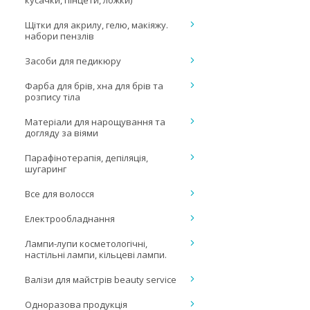
кусачки, пінцети, ложки)
Щітки для акрилу, гелю, макіяжу.
набори пензлів
Засоби для педикюру
Фарба для брів, хна для брів та
розпису тіла
Матеріали для нарощування та
догляду за віями
Парафінотерапія, депіляція,
шугаринг
Все для волосся
Електрообладнання
Лампи-лупи косметологічні,
настільні лампи, кільцеві лампи.
Валізи для майстрів beauty service
Одноразова продукція