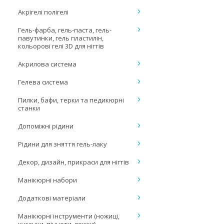
Акрігелі полігелі
Гель-фарба, гель-паста, гель-
павутинки, гель пластилін,
кольорові гелі 3D для нігтів
Акрилова система
Гелева система
Пилки, бафи, терки та педикюрні
станки
Допоміжні рідини
Рідини для зняття гель-лаку
Декор, дизайн, прикраси для нігтів
Манікюрні набори
Додаткові матеріали
Манікюрні інструменти (ножиці,