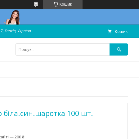
Кошик
7, Харків, Україна
Кошик
 біла.син.шаротка 100 шт.
айті — 200 ₴