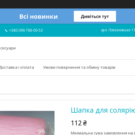
вул. Плеханівська 11
+380 (99) 788-00-53
ксесуари
Доставка і оплата
Умови повернення та обміну товарів
Шапка для солярію
112 ₴
Мінімальна сума замовлення на с