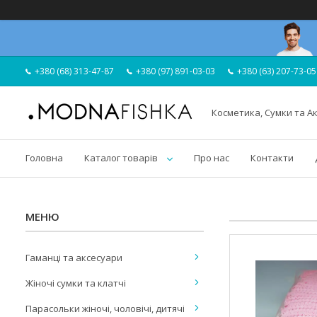
+380 (68) 313-47-87
+380 (97) 891-03-03
+380 (63) 207-73-05
Косметика, Сумки та А
Головна
Каталог товарів
Про нас
Контакти
Гаманці та аксесуари
Жіночі сумки та клатчі
Парасольки жіночі, чоловічі, дитячі