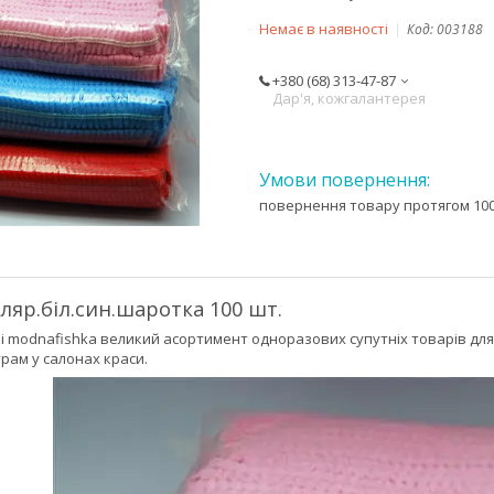
Немає в наявності
Код:
003188
+380 (68) 313-47-87
Дар'я, кожгалантерея
повернення товару протягом 100
ляр.біл.син.шаротка 100 шт.
і modnafishka великий асортимент одноразових супутніх товарів для 
рам у салонах краси.