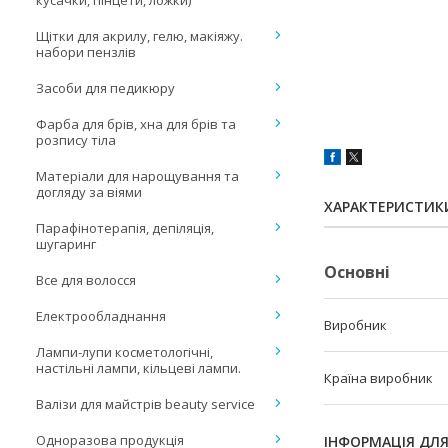
кусачки, пінцети, ложки)
Щітки для акрилу, гелю, макіяжу.
набори пензлів
Засоби для педикюру
Фарба для брів, хна для брів та
розпису тіла
Матеріали для нарощування та
догляду за віями
ХАРАКТЕРИСТИК
Парафінотерапія, депіляція,
шугаринг
Основні
Все для волосся
Електрообладнання
Виробник
Лампи-лупи косметологічні,
настільні лампи, кільцеві лампи.
Країна виробник
Валізи для майстрів beauty service
Одноразова продукція
ІНФОРМАЦІЯ ДЛ