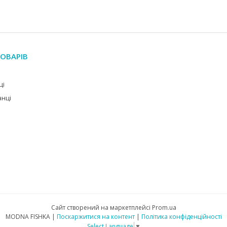
ОВАРІВ
ці
анці
Сайт створений на маркетплейсі
Prom.ua
MODNA FISHKA |
Поскаржитися на контент
|
Політика конфіденційності
Select Language
▼