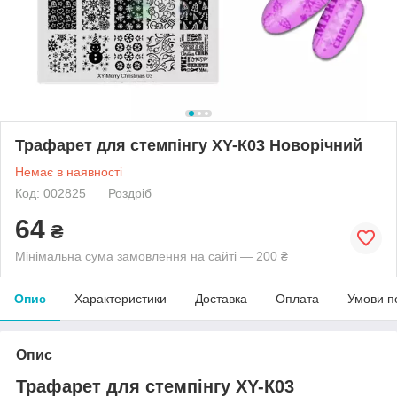
Трафарет для стемпінгу XY-К03 Новорічний
Немає в наявності
Код: 002825
Роздріб
64
₴
Мінімальна сума замовлення на сайті — 200 ₴
Опис
Характеристики
Доставка
Оплата
Умови п
Опис
Трафарет для стемпінгу XY-К03